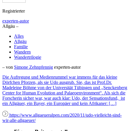
Registrierter
experten-autor
Allgäu –
Alles
Allgäu
Familie
Wandern
Wandertrilogie
– von
Simone Zehnpfennig
experten-autor
Die Aufregung und Medienrummel war immens für das kleine
Dörfchen Pforzen, als sie Udo ausgrub. Sie, das ist Prof.Dr.
Madeleine Böhme von der Universität Tübingen und „Senckenberg
Center for Human Evolution and Palaeoenvironment“. Als sich die
Forscherin sicher war, war auch klar: Udo, der Sensationsfund, ist
ein Allgäuer, ein Bayer, ein Europäer und kein Afrikaner: […]
https://www.allgaeueralpen.com/2020/11/udo-vielleicht-sind-
wir-alle-allgaeuer/