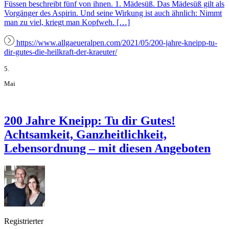
Füssen beschreibt fünf von ihnen. 1. Mädesüß. Das Mädesüß gilt als
Vorgänger des Aspirin. Und seine Wirkung ist auch ähnlich: Nimmt
man zu viel, kriegt man Kopfweh. […]
https://www.allgaeueralpen.com/2021/05/200-jahre-kneipp-tu-
dir-gutes-die-heilkraft-der-kraeuter/
5.
Mai
200 Jahre Kneipp: Tu dir Gutes!
Achtsamkeit, Ganzheitlichkeit,
Lebensordnung – mit diesen Angeboten
Registrierter