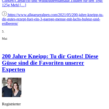
Gurken-Carpaccio und Wildkräuterblattsalat Zutaten für den Teig:
125g Mehl […]
https://www.allgaeueralpen.com/2021/05/200-jahre-kneipp-tu-
dir-gutes-rezept-fuer-ein-3-gaenge-menue-mit-lachs-bulgur-und-
erdbeeren/
5.
Mai
200 Jahre Kneipp: Tu dir Gutes! Diese
Güsse sind die Favoriten unserer
Experten
Registrierter