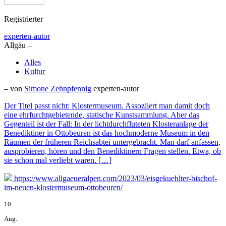
Registrierter
experten-autor
Allgäu –
Alles
Kultur
– von
Simone Zehnpfennig
experten-autor
Der Titel passt nicht: Klostermuseum. Assoziiert man damit doch
eine ehrfurchtgebietende, statische Kunstsammlung. Aber das
Gegenteil ist der Fall: In der lichtdurchfluteten Klosteranlage der
Benediktiner in Ottobeuren ist das hochmoderne Museum in den
Räumen der früheren Reichsabtei untergebracht. Man darf anfassen,
ausprobieren, hören und den Benediktinern Fragen stellen. Etwa, ob
sie schon mal verliebt waren. […]
https://www.allgaeueralpen.com/2023/03/eisgekuehlter-bischof-
im-neuen-klostermuseum-ottobeuren/
10.
Aug.