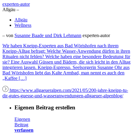
experten-autor
Allgäu –
Allgäu
Wellness
– von
Susanne Baade und Dirk Lehmann
experten-autor
Wir haben Kneipp-Experten aus Bad Wörishofen nach ihrem
Kneipp-Alltag befragt: Welche Wasser-Anwendung dürfen in ihren
Ritualen nicht fehlen? Welche haben eine besondere Bedeutung für
sie? Eine Auswahl Güssen und Bädern, die sich leicht in den Alltag
integrieren lassen. Kneipp-Espresso. Seelsorgerin Susanne Ohr aus
Bad Wörishofen liebt das Kalte Armbad, man nennt es auch den
„Kaffee […]
https://www.allgaeueralpen.com/2021/05/200-jahre-kneipp-tu-
dir-gutes-guesse-und-wasseranwendungen-allgaeuer-alpenblog/
Eigenen Beitrag erstellen
Eigenen
Beitrag
verfassen