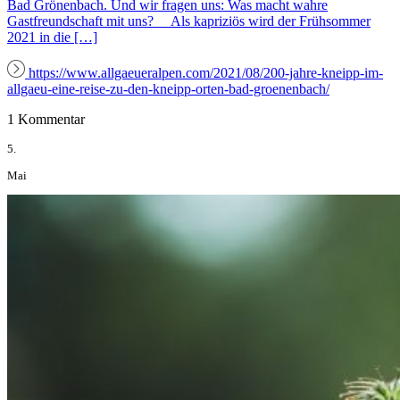
Bad Grönenbach. Und wir fragen uns: Was macht wahre
Gastfreundschaft mit uns? Als kapriziös wird der Frühsommer
2021 in die […]
https://www.allgaeueralpen.com/2021/08/200-jahre-kneipp-im-
allgaeu-eine-reise-zu-den-kneipp-orten-bad-groenenbach/
1 Kommentar
5.
Mai