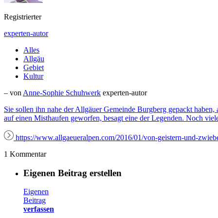
Registrierter
experten-autor
Alles
Allgäu
Gebiet
Kultur
– von
Anne-Sophie Schuhwerk
experten-autor
Sie sollen ihn nahe der Allgäuer Gemeinde Burgberg gepackt haben, al
auf einen Misthaufen geworfen, besagt eine der Legenden. Noch viel
https://www.allgaeueralpen.com/2016/01/von-geistern-und-zwiebe
1 Kommentar
Eigenen Beitrag erstellen
Eigenen
Beitrag
verfassen