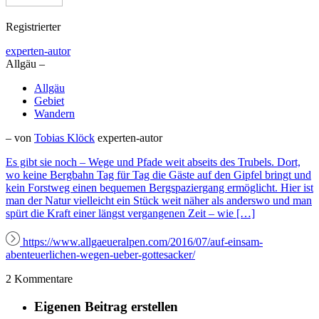
Registrierter
experten-autor
Allgäu –
Allgäu
Gebiet
Wandern
– von
Tobias Klöck
experten-autor
Es gibt sie noch – Wege und Pfade weit abseits des Trubels. Dort,
wo keine Bergbahn Tag für Tag die Gäste auf den Gipfel bringt und
kein Forstweg einen bequemen Bergspaziergang ermöglicht. Hier ist
man der Natur vielleicht ein Stück weit näher als anderswo und man
spürt die Kraft einer längst vergangenen Zeit – wie […]
https://www.allgaeueralpen.com/2016/07/auf-einsam-
abenteuerlichen-wegen-ueber-gottesacker/
2 Kommentare
Eigenen Beitrag erstellen