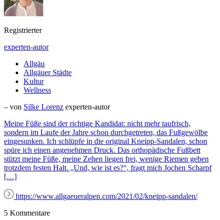
Registrierter
experten-autor
Allgäu
Allgäuer Städte
Kultur
Wellness
– von
Silke Lorenz
experten-autor
Meine Füße sind der richtige Kandidat: nicht mehr taufrisch,
sondern im Laufe der Jahre schon durchgetreten, das Fußgewölbe
eingesunken. Ich schlüpfe in die original Kneipp-Sandalen, schon
spüre ich einen angenehmen Druck. Das orthopädische Fußbett
stützt meine Füße, meine Zehen liegen frei, wenige Riemen geben
trotzdem festen Halt. „Und, wie ist es?“, fragt mich Jochen Scharpf
[…]
https://www.allgaeueralpen.com/2021/02/kneipp-sandalen/
5 Kommentare