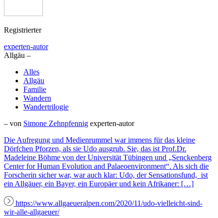
Registrierter
experten-autor
Allgäu –
Alles
Allgäu
Familie
Wandern
Wandertrilogie
– von
Simone Zehnpfennig
experten-autor
Die Aufregung und Medienrummel war immens für das kleine
Dörfchen Pforzen, als sie Udo ausgrub. Sie, das ist Prof.Dr.
Madeleine Böhme von der Universität Tübingen und „Senckenberg
Center for Human Evolution and Palaeoenvironment“. Als sich die
Forscherin sicher war, war auch klar: Udo, der Sensationsfund, ist
ein Allgäuer, ein Bayer, ein Europäer und kein Afrikaner: […]
https://www.allgaeueralpen.com/2020/11/udo-vielleicht-sind-
wir-alle-allgaeuer/