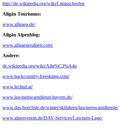
http://de.wikipedia.org/wiki/Litnisschrofen
Allgäu Tourismus:
www.allgaeu.de/
Allgäu Alpenblog:
www.allgaeueralpen.com/
Andere:
de.wikipedia.org/wiki/Allg%C3%A4u
www.backcountry-freeskiing.com/
www.lechtal.at/
www.lawinenwarndienst-bayern.de/
www.das-hoechste.de/winter/skifahren/lawinenwarndienste/
www.alpenverein.de/DAV-Services/Lawinen-Lage/