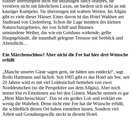
Häuser überrumpeln nicht mit unzähligen fancy-features, sie
verstören nicht mit liderlichem Luxus, sie biedern sich nicht an mit
kauziger Kumpelei. Sie überzeugen mit wahren Werten. Im Allgäu
gibt es viele dieser Häuser. Eines davon ist das Hotel Waldsee am
Stadtrand von Lindenberg. Schon die Lage inmitten des kleinen
Naturschutzgebietes, der von Schilf und Bäumen
umstandene Weiher, das wie ein Gutshaus wirkende, gelbe
Hauptgebäude, die traumhaft gelegene Terrasse mit Seeblick und
Abendlicht…
Ein Märchenschloss? Aber nicht die Fee hat hier drei Wünsche
erfüllt
„Manche unserer Gäste sagen gern, sie hätten uns entdeckt“, sagt
Bodo Hartmann und lächelt. Seit 1905 gibt es das Hotel am See, seit
20 Jahren wird es mit viel Leidenschaft betrieben von zwei
Norddeutschen (so die Perspektive aus dem Allgäu). Aber noch
immer löst es Emotionen aus bei den Gästen. Manche nennen es gar
„Mein Märchenschloss“. Das ist ein großes Lob und verklärt ein
wenig die Wahrheit. Denn nicht eine Fee hat die Wünsche erfüllt,
die schließlich diesen Ort haben entstehen lassen. Sondern viel
Arbeit und Gestaltungswille steckt in diesem Hotel.