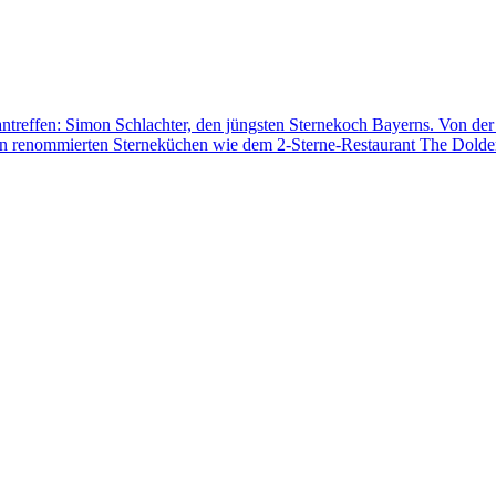
ntreffen: Simon Schlachter, den jüngsten Sternekoch Bayerns. Von der
 er in renommierten Sterneküchen wie dem 2-Sterne-Restaurant The Dold