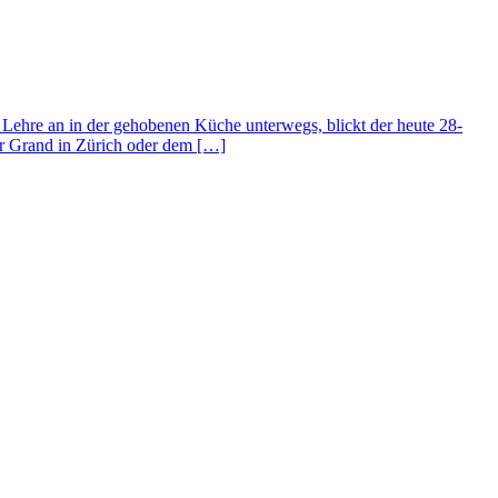
 Lehre an in der gehobenen Küche unterwegs, blickt der heute 28-
er Grand in Zürich oder dem […]