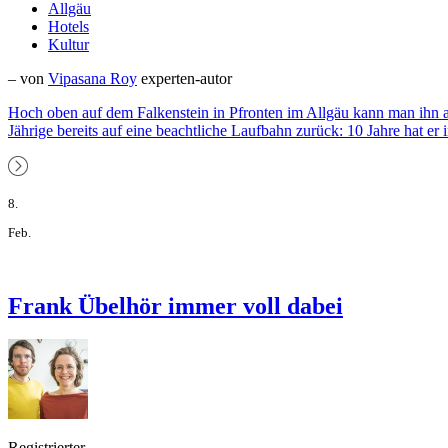
Allgäu
Hotels
Kultur
– von
Vipasana Roy
experten-autor
Hoch oben auf dem Falkenstein in Pfronten im Allgäu kann man ihn a
Jährige bereits auf eine beachtliche Laufbahn zurück: 10 Jahre hat
8.
Feb.
Frank Übelhör immer voll dabei
Registrierter