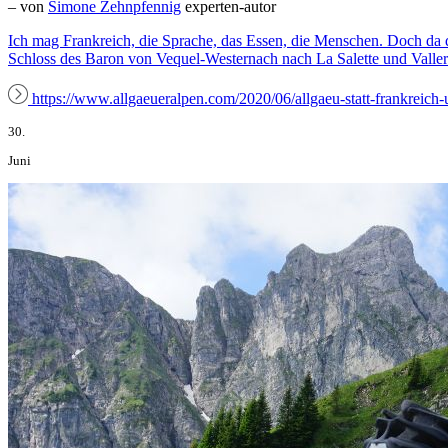
– von
Simone Zehnpfennig
experten-autor
Ich mag Frankreich, die Sprache, das Essen, die Menschen. Doch da d
Schloss des Baron von Vequel-Westernach nach La Salette und Valle
https://www.allgaeueralpen.com/2020/06/allgaeu-statt-frankreich-
30.
Juni