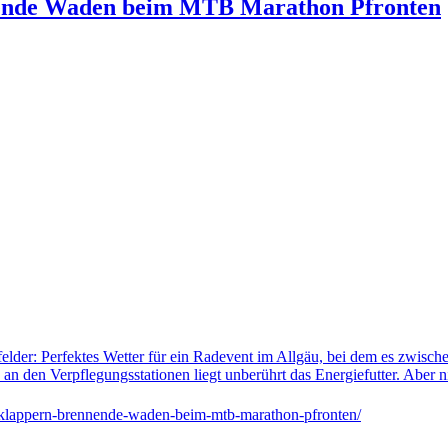
nnende Waden beim MTB Marathon Pfronten
der: Perfektes Wetter für ein Radevent im Allgäu, bei dem es zwisch
n den Verpflegungsstationen liegt unberührt das Energiefutter. Aber 
-klappern-brennende-waden-beim-mtb-marathon-pfronten/