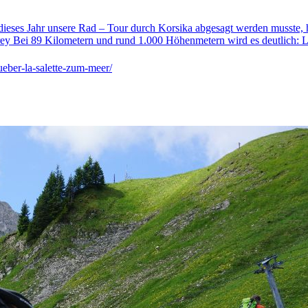
ieses Jahr unsere Rad – Tour durch Korsika abgesagt werden musste, he
rey Bei 89 Kilometern und rund 1.000 Höhenmetern wird es deutlich:
L
ueber-la-salette-zum-meer/