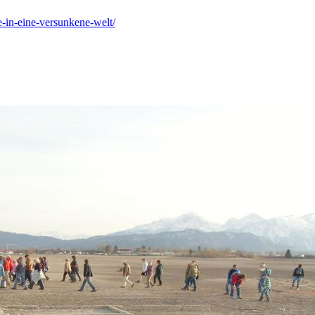
-in-eine-versunkene-welt/