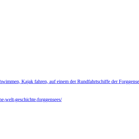
wimmen, Kajak fahren, auf einem der Rundfahrtschiffe der
Forggense
e-welt-geschichte-forggensees/