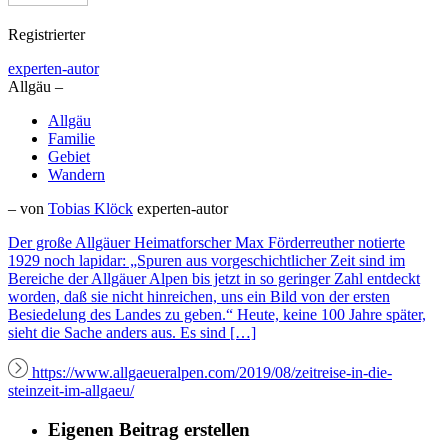
Registrierter
experten-autor
Allgäu –
Allgäu
Familie
Gebiet
Wandern
– von
Tobias Klöck
experten-autor
Der große Allgäuer Heimatforscher Max Förderreuther notierte
1929 noch lapidar: „Spuren aus vorgeschichtlicher Zeit sind im
Bereiche der Allgäuer Alpen bis jetzt in so geringer Zahl entdeckt
worden, daß sie nicht hinreichen, uns ein Bild von der ersten
Besiedelung des Landes zu geben.“ Heute, keine 100 Jahre später,
sieht die Sache anders aus. Es sind […]
https://www.allgaeueralpen.com/2019/08/zeitreise-in-die-
steinzeit-im-allgaeu/
Eigenen Beitrag erstellen