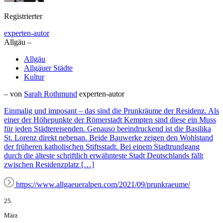
Registrierter
experten-autor
Allgäu –
Allgäu
Allgäuer Städte
Kultur
– von
Sarah Rothmund
experten-autor
Einmalig und imposant – das sind die Prunkräume der Residenz. Als
einer der Höhepunkte der Römerstadt Kempten sind diese ein Muss
für jeden Städtereisenden. Genauso beeindruckend ist die Basilika
St. Lorenz direkt nebenan. Beide Bauwerke zeigen den Wohlstand
der früheren katholischen Stiftsstadt. Bei einem Stadtrundgang
durch die älteste schriftlich erwähnteste Stadt Deutschlands fällt
zwischen Residenzplatz […]
https://www.allgaeueralpen.com/2021/09/prunkraeume/
25.
März