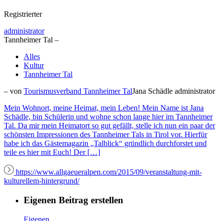
Registrierter
administrator
Tannheimer Tal –
Alles
Kultur
Tannheimer Tal
– von
Tourismusverband Tannheimer Tal
Jana Schädle
administrator
Mein Wohnort, meine Heimat, mein Leben! Mein Name ist Jana
Schädle, bin Schülerin und wohne schon lange hier im Tannheimer
Tal. Da mir mein Heimatort so gut gefällt, stelle ich nun ein paar der
schönsten Impressionen des Tannheimer Tals in Tirol vor. Hierfür
habe ich das Gästemagazin „Talblick“ gründlich durchforstet und
teile es hier mit Euch! Der […]
https://www.allgaeueralpen.com/2015/09/veranstaltung-mit-
kulturellem-hintergrund/
Eigenen Beitrag erstellen
Eigenen