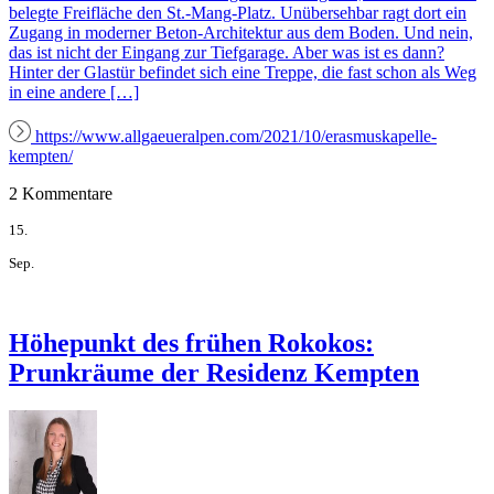
belegte Freifläche den St.-Mang-Platz. Unübersehbar ragt dort ein
Zugang in moderner Beton-Architektur aus dem Boden. Und nein,
das ist nicht der Eingang zur Tiefgarage. Aber was ist es dann?
Hinter der Glastür befindet sich eine Treppe, die fast schon als Weg
in eine andere […]
https://www.allgaeueralpen.com/2021/10/erasmuskapelle-
kempten/
2 Kommentare
15.
Sep.
Höhepunkt des frühen Rokokos:
Prunkräume der Residenz Kempten