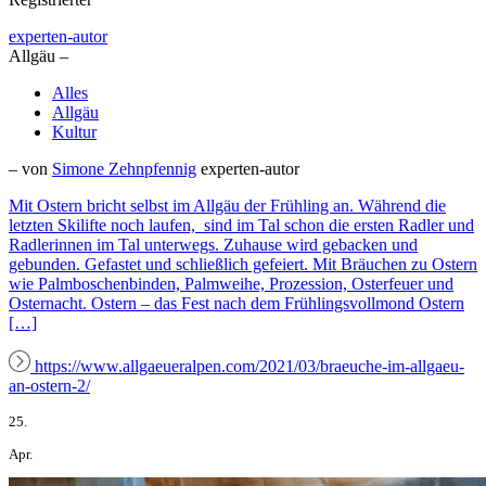
experten-autor
Allgäu –
Alles
Allgäu
Kultur
– von
Simone Zehnpfennig
experten-autor
Mit Ostern bricht selbst im Allgäu der Frühling an. Während die
letzten Skilifte noch laufen, sind im Tal schon die ersten Radler und
Radlerinnen im Tal unterwegs. Zuhause wird gebacken und
gebunden. Gefastet und schließlich gefeiert. Mit Bräuchen zu Ostern
wie Palmboschenbinden, Palmweihe, Prozession, Osterfeuer und
Osternacht. Ostern – das Fest nach dem Frühlingsvollmond Ostern
[…]
https://www.allgaeueralpen.com/2021/03/braeuche-im-allgaeu-
an-ostern-2/
25.
Apr.