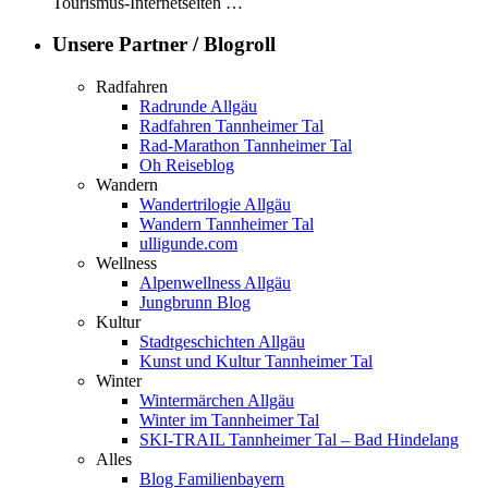
Tourismus-Internetseiten …
Unsere Partner / Blogroll
Radfahren
Radrunde Allgäu
Radfahren Tannheimer Tal
Rad-Marathon Tannheimer Tal
Oh Reiseblog
Wandern
Wandertrilogie Allgäu
Wandern Tannheimer Tal
ulligunde.com
Wellness
Alpenwellness Allgäu
Jungbrunn Blog
Kultur
Stadtgeschichten Allgäu
Kunst und Kultur Tannheimer Tal
Winter
Wintermärchen Allgäu
Winter im Tannheimer Tal
SKI-TRAIL Tannheimer Tal – Bad Hindelang
Alles
Blog Familienbayern