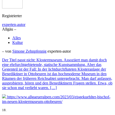
Registrierter
experten-autor
Allgäu –
Alles
Kultur
– von
Simone Zehnpfennig
experten-autor
Der Titel passt nicht: Klostermuseum. Assoziiert man damit doch
eine ehrfurchtgebietende, statische Kunstsammlung. Aber das
Gegenteil ist der Fall: In der lichtdurchfluteten Klosteranlage der
Benediktiner in Ottobeuren ist das hochmoderne Museum in den
Räumen der früheren Reichsabtei untergebracht. Man darf anfassen,
ausprobieren, hören und den Benediktinern Fragen stellen. Etwa, ob
sie schon mal verliebt waren. […]
https://www.allgaeueralpen.com/2023/03/eisgekuehlter-bischof-
im-neuen-klostermuseum-ottobeuren/
18.