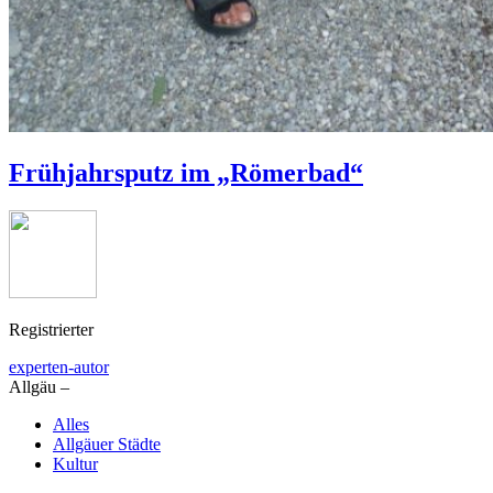
Frühjahrsputz im „Römerbad“
Registrierter
experten-autor
Allgäu –
Alles
Allgäuer Städte
Kultur