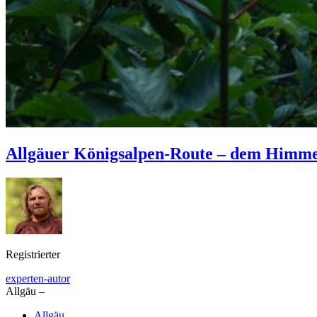
Allgäuer Königsalpen-Route – dem Himme
Registrierter
experten-autor
Allgäu –
Allgäu