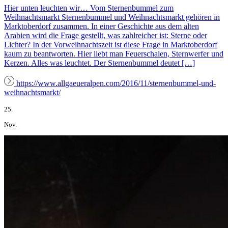
Hier unten leuchten wir… Vom Sternenbummel zum
Weihnachtsmarkt Sternenbummel und Weihnachtsmarkt gehören in
Marktoberdorf zusammen. In einer Geschichte aus dem alten
Arabien wird die Frage gestellt, was zahlreicher ist: Sterne oder
Lichter? In der Vorweihnachtszeit ist diese Frage in Marktoberdorf
kaum zu beantworten. Hier liebt man Feuerschalen, Sternwerfer und
Kerzen. Alles was leuchtet. Der Sternenbummel deutet […]
https://www.allgaeueralpen.com/2016/11/sternenbummel-und-
weihnachtsmarkt/
25.
Nov.