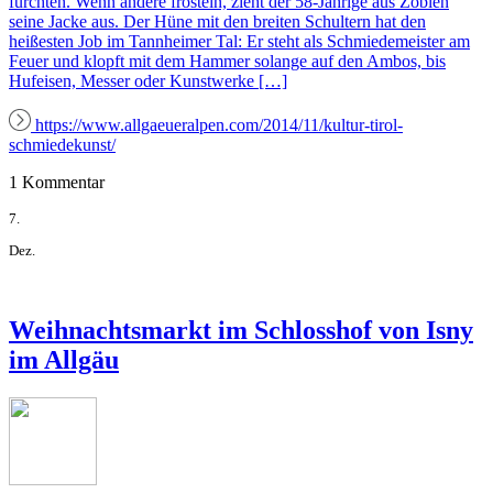
fürchten. Wenn andere frösteln, zieht der 58-Jährige aus Zöblen
seine Jacke aus. Der Hüne mit den breiten Schultern hat den
heißesten Job im Tannheimer Tal: Er steht als Schmiedemeister am
Feuer und klopft mit dem Hammer solange auf den Ambos, bis
Hufeisen, Messer oder Kunstwerke […]
https://www.allgaeueralpen.com/2014/11/kultur-tirol-
schmiedekunst/
1 Kommentar
7.
Dez.
Weihnachtsmarkt im Schlosshof von Isny
im Allgäu