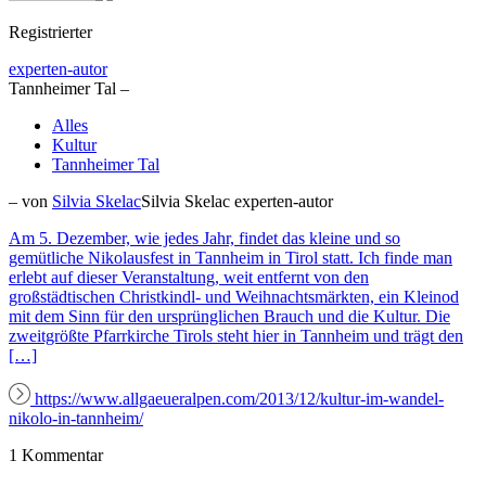
Registrierter
experten-autor
Tannheimer Tal –
Alles
Kultur
Tannheimer Tal
– von
Silvia Skelac
Silvia Skelac
experten-autor
Am 5. Dezember, wie jedes Jahr, findet das kleine und so
gemütliche Nikolausfest in Tannheim in Tirol statt. Ich finde man
erlebt auf dieser Veranstaltung, weit entfernt von den
großstädtischen Christkindl- und Weihnachtsmärkten, ein Kleinod
mit dem Sinn für den ursprünglichen Brauch und die Kultur. Die
zweitgrößte Pfarrkirche Tirols steht hier in Tannheim und trägt den
[…]
https://www.allgaeueralpen.com/2013/12/kultur-im-wandel-
nikolo-in-tannheim/
1 Kommentar