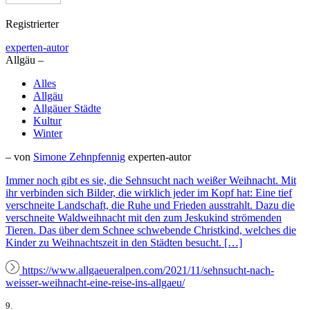
Registrierter
experten-autor
Allgäu –
Alles
Allgäu
Allgäuer Städte
Kultur
Winter
– von
Simone Zehnpfennig
experten-autor
Immer noch gibt es sie, die Sehnsucht nach weißer Weihnacht. Mit
ihr verbinden sich Bilder, die wirklich jeder im Kopf hat: Eine tief
verschneite Landschaft, die Ruhe und Frieden ausstrahlt. Dazu die
verschneite Waldweihnacht mit den zum Jeskukind strömenden
Tieren. Das über dem Schnee schwebende Christkind, welches die
Kinder zu Weihnachtszeit in den Städten besucht. […]
https://www.allgaeueralpen.com/2021/11/sehnsucht-nach-
weisser-weihnacht-eine-reise-ins-allgaeu/
9.