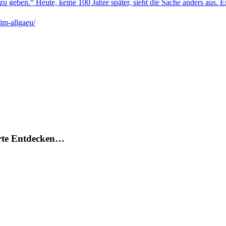
zu geben.“ Heute, keine 100 Jahre später, sieht die Sache anders aus. 
-im-allgaeu/
arte Entdecken…