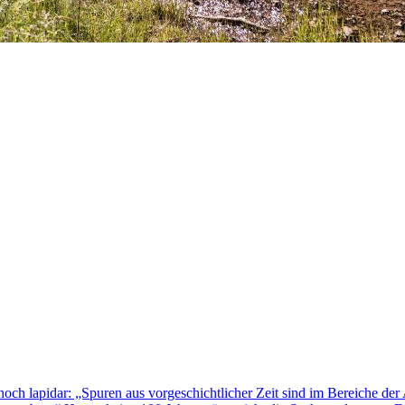
ch lapidar: „Spuren aus vorgeschichtlicher Zeit sind im Bereiche der A