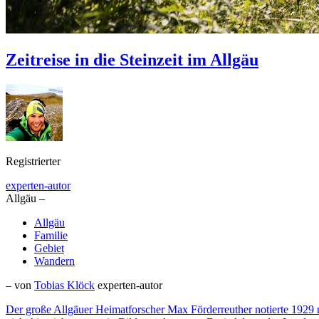
Zeitreise in die Steinzeit im Allgäu
Registrierter
experten-autor
Allgäu –
Allgäu
Familie
Gebiet
Wandern
– von
Tobias Klöck
experten-autor
Der große Allgäuer Heimatforscher Max Förderreuther notierte 1929 no