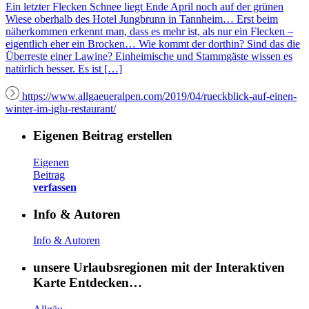
Ein letzter Flecken Schnee liegt Ende April noch auf der grünen
Wiese oberhalb des Hotel Jungbrunn in Tannheim… Erst beim
näherkommen erkennt man, dass es mehr ist, als nur ein Flecken –
eigentlich eher ein Brocken… Wie kommt der dorthin? Sind das die
Überreste einer Lawine? Einheimische und Stammgäste wissen es
natürlich besser. Es ist […]
https://www.allgaeueralpen.com/2019/04/rueckblick-auf-einen-
winter-im-iglu-restaurant/
Eigenen Beitrag erstellen
Eigenen
Beitrag
verfassen
Info & Autoren
Info & Autoren
unsere Urlaubsregionen mit der Interaktiven
Karte Entdecken…