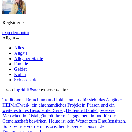
Registrierter
experten-autor
Allgäu –
Alles
Allgäu
Allgäuer Städte
Familie
Gebiet
Kultur
Schlosspark
– von
Ingrid Rösner
experten-autor
Traditionen, Brauchtum und Inklusion – dafür steht das Allgäuer
HEIMATwerk, ein ehrenamtliches Projekt in Füssen und ein
weiteres tolles Beispiel der Serie „Helfende Hände“, wie viel
Menschen im Ostallgäu mit ihrem Engagement in und für die
Gemeinschaft bewirken. Heute ist kein Wetter zum Draußensitzen.
Sonst würde vor dem historischen Füssener Haus in der
Drehergasse ein […]