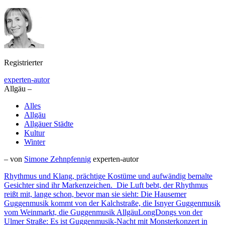
Registrierter
experten-autor
Allgäu –
Alles
Allgäu
Allgäuer Städte
Kultur
Winter
– von
Simone Zehnpfennig
experten-autor
Rhythmus und Klang, prächtige Kostüme und aufwändig bemalte
Gesichter sind ihr Markenzeichen. Die Luft bebt, der Rhythmus
reißt mit, lange schon, bevor man sie sieht: Die Hausemer
Guggenmusik kommt von der Kalchstraße, die Isnyer Guggenmusik
vom Weinmarkt, die Guggenmusik AllgäuLongDongs von der
Ulmer Straße: Es ist Guggenmusik-Nacht mit Monsterkonzert in