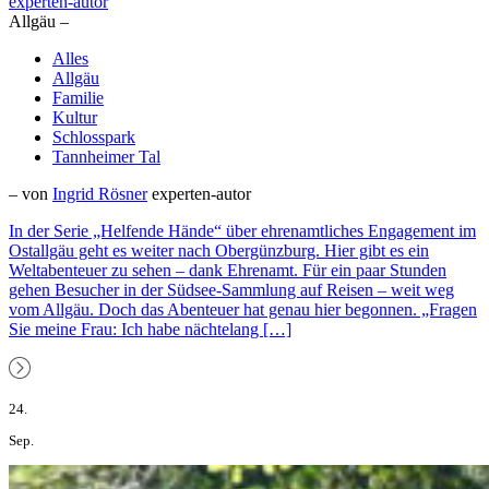
experten-autor
Allgäu –
Alles
Allgäu
Familie
Kultur
Schlosspark
Tannheimer Tal
– von
Ingrid Rösner
experten-autor
In der Serie „Helfende Hände“ über ehrenamtliches Engagement im
Ostallgäu geht es weiter nach Obergünzburg. Hier gibt es ein
Weltabenteuer zu sehen – dank Ehrenamt. Für ein paar Stunden
gehen Besucher in der Südsee-Sammlung auf Reisen – weit weg
vom Allgäu. Doch das Abenteuer hat genau hier begonnen. „Fragen
Sie meine Frau: Ich habe nächtelang […]
24.
Sep.