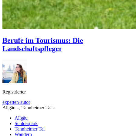
Berufe im Tourismus: Die
Landschaftspfleger
Registrierter
experten-autor
Allgäu –, Tannheimer Tal –
Allgäu
Schlosspark
Tannheimer Tal
Wandern