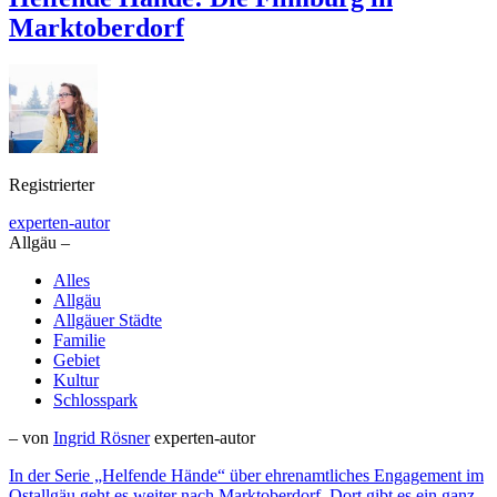
Marktoberdorf
Registrierter
experten-autor
Allgäu –
Alles
Allgäu
Allgäuer Städte
Familie
Gebiet
Kultur
Schlosspark
– von
Ingrid Rösner
experten-autor
In der Serie „Helfende Hände“ über ehrenamtliches Engagement im
Ostallgäu geht es weiter nach Marktoberdorf. Dort gibt es ein ganz