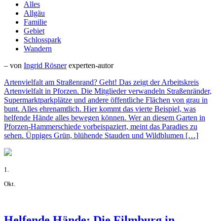
Alles
Allgäu
Familie
Gebiet
Schlosspark
Wandern
– von
Ingrid Rösner
experten-autor
Artenvielfalt am Straßenrand? Geht! Das zeigt der Arbeitskreis
Artenvielfalt in Pforzen. Die Mitglieder verwandeln Straßenränder,
Supermarktparkplätze und andere öffentliche Flächen von grau in
bunt. Alles ehrenamtlich. Hier kommt das vierte Beispiel, was
helfende Hände alles bewegen können. Wer an diesem Garten in
Pforzen-Hammerschiede vorbeispaziert, meint das Paradies zu
sehen. Üppiges Grün, blühende Stauden und Wildblumen […]
1.
Okt.
Helfende Hände: Die Filmburg in