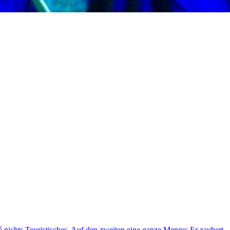
é nichts Touristisches. Auf den zweiten eine ganze Menge: Er zaubert