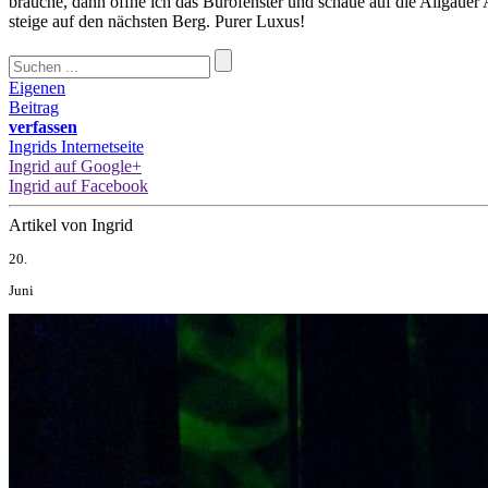
brauche, dann öffne ich das Bürofenster und schaue auf die Allgäue
steige auf den nächsten Berg. Purer Luxus!
Eigenen
Beitrag
verfassen
Ingrids Internetseite
Ingrid auf Google+
Ingrid auf Facebook
Artikel von Ingrid
20.
Juni