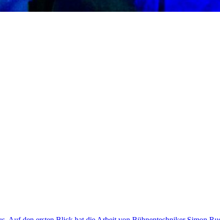
mus. Auf den ersten Blick hat die Arbeit von Bühnentechniker Simon Ru