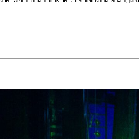
r Alpen. Wenn mich dann nichts mehr am Schreibtisch halten kann, pac