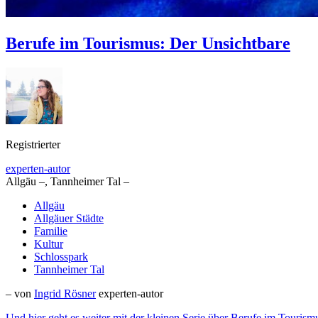
Berufe im Tourismus: Der Unsichtbare
Registrierter
experten-autor
Allgäu –, Tannheimer Tal –
Allgäu
Allgäuer Städte
Familie
Kultur
Schlosspark
Tannheimer Tal
– von
Ingrid Rösner
experten-autor
Und hier geht es weiter mit der kleinen Serie über Berufe im Touris