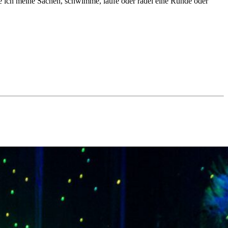
ke ich meine Sachen, schwimme, laufe oder radel eine Runde oder