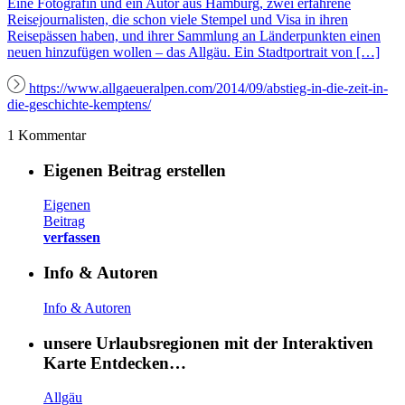
Eine Fotografin und ein Autor aus Hamburg, zwei erfahrene
Reisejournalisten, die schon viele Stempel und Visa in ihren
Reisepässen haben, und ihrer Sammlung an Länderpunkten einen
neuen hinzufügen wollen – das Allgäu. Ein Stadtportrait von […]
https://www.allgaeueralpen.com/2014/09/abstieg-in-die-zeit-in-
die-geschichte-kemptens/
1 Kommentar
Eigenen Beitrag erstellen
Eigenen
Beitrag
verfassen
Info & Autoren
Info & Autoren
unsere Urlaubsregionen mit der Interaktiven
Karte Entdecken…
Allgäu