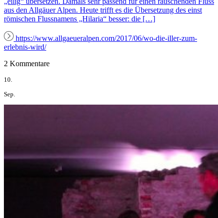
„eilig“ übersetzen. Damals sehr passend für einen rauschenden Fluss
aus den Allgäuer Alpen. Heute trifft es die Übersetzung des einst
römischen Flussnamens „Hilaria“ besser: die […]
https://www.allgaeueralpen.com/2017/06/wo-die-iller-zum-
erlebnis-wird/
2 Kommentare
10.
Sep.