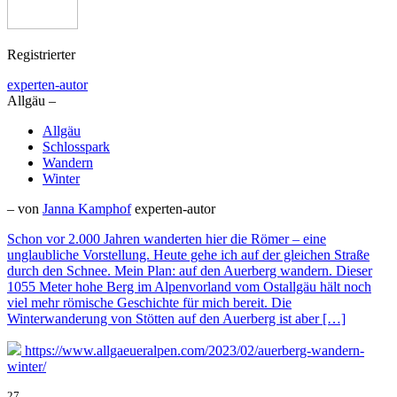
Registrierter
experten-autor
Allgäu –
Allgäu
Schlosspark
Wandern
Winter
– von
Janna Kamphof
experten-autor
Schon vor 2.000 Jahren wanderten hier die Römer – eine
unglaubliche Vorstellung. Heute gehe ich auf der gleichen Straße
durch den Schnee. Mein Plan: auf den Auerberg wandern. Dieser
1055 Meter hohe Berg im Alpenvorland vom Ostallgäu hält noch
viel mehr römische Geschichte für mich bereit. Die
Winterwanderung von Stötten auf den Auerberg ist aber […]
https://www.allgaeueralpen.com/2023/02/auerberg-wandern-
winter/
27.