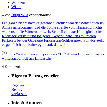
Wandern
Winter
– von
Birgit Wild
experten-autor
Die ganze Nacht hatte es geschneit, endlich war der Winter auch im
Allgäu angekommen und die Sonne strahlte vom Himmel… nichts
wie raus in die Wintertraumwelt. Schnell ein paar Kleinigkeiten im
Rucksack verstaut und los gehts! Geparkt habe ich am unteren
Parkplatz bei der Gabelung Falkenstein/Schlossanger, von dort geht
es gemütlich den Fahrweg hinauf, da […]
https://www.allgaeueralpen.com/2017/01/wanderung-durch-die-
winterzauberwelt-am-falkenstein/
4 Kommentare
Eigenen Beitrag erstellen
Eigenen
Beitrag
verfassen
Info & Autoren