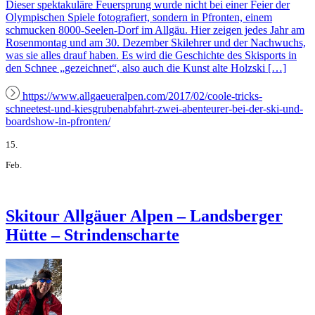
Dieser spektakuläre Feuersprung wurde nicht bei einer Feier der
Olympischen Spiele fotografiert, sondern in Pfronten, einem
schmucken 8000-Seelen-Dorf im Allgäu. Hier zeigen jedes Jahr am
Rosenmontag und am 30. Dezember Skilehrer und der Nachwuchs,
was sie alles drauf haben. Es wird die Geschichte des Skisports in
den Schnee „gezeichnet“, also auch die Kunst alte Holzski […]
https://www.allgaeueralpen.com/2017/02/coole-tricks-
schneetest-und-kiesgrubenabfahrt-zwei-abenteurer-bei-der-ski-und-
boardshow-in-pfronten/
15.
Feb.
Skitour Allgäuer Alpen – Landsberger
Hütte – Strindenscharte