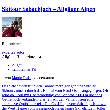
Skitour Sabachjoch – Allgäuer Alpen
Registrierter
experten-autor
Allgäu –, Tannheimer Tal –
Allgäu
Tannheimer Tal
– von
Martin Fiala
experten-autor
Das Sabachjoch ist in den Tannheimern gelegen und wird als
Skitour zumeist durch das Raintal vom Nord-Osten angegangen. Oft
wird die Tour mit Überschreitung von Schneid 2.000 m über das
Gehrenjoch verbunden, was je nach den Verhältnissen eine
alternative Option darstellt. Die Ost-Hänge vom Sabachjoch, sowie
die West-Hänge vom Gehrenjoch bieten feines Skigelände in toller