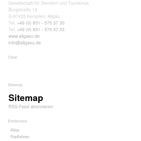
Gesellschaft für Standort und Tourismus
Burgstraße 18
D-87435 Kempten/ Allgäu
Tel.
+49 (0) 831 - 575 37 30
Tel.
+49 (0) 831 - 575 37 33
www.allgaeu.de
info@allgaeu.de
Clear
Sitemap
Sitemap
RSS-Feed abonnieren
Entdecken
Alles
Radfahren