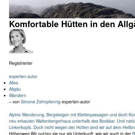
Komfortable Hütten in den All
Registrierter
experten-autor
Alles
Allgäu
Wandern
– von
Simone Zehnpfennig
experten-autor
Alpine Wanderung, Bergsteigen mit Kletterpassagen und doch Ko
neu erbauten Waltenbergerhaus unterhalb des Bockkar. Und natür
Linkerkopfs. Doch nicht wegen der Hütten sind wir auf dem
Heilb
Höhenweg Wir nutzen sie nur als Unterkunft, wie wir auch in der
R