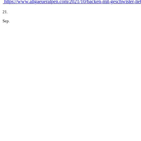
https://www.allgaeueralpen.com/2021/10/backen-mit-geschwister-lie
21.
Sep.