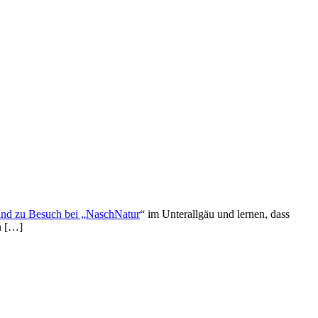
ind zu Besuch bei „
NaschNatur
“ im Unterallgäu und lernen, dass
n […]