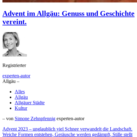
Advent im Allgäu: Genuss und Geschichte
vereint.
Registrierter
experten-autor
Allgäu –
Alles
Allgäu
Allgäuer Städte
Kultur
– von
Simone Zehnpfennig
experten-autor
Advent 2023 – unglaublich viel Schnee verwandelt die Landschaft.
Weiche Formen entstehen, Geräusche werden gedämpft, Stille stellt