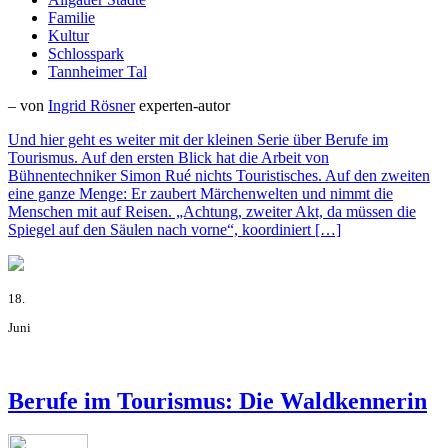
Familie
Kultur
Schlosspark
Tannheimer Tal
– von
Ingrid Rösner
experten-autor
Und hier geht es weiter mit der kleinen Serie über Berufe im
Tourismus. Auf den ersten Blick hat die Arbeit von
Bühnentechniker Simon Rué nichts Touristisches. Auf den zweiten
eine ganze Menge: Er zaubert Märchenwelten und nimmt die
Menschen mit auf Reisen. „Achtung, zweiter Akt, da müssen die
Spiegel auf den Säulen nach vorne“, koordiniert […]
18.
Juni
Berufe im Tourismus: Die Waldkennerin