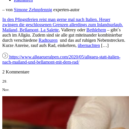
– von
Simone Zehnpfennig
experten-autor
In den Pfingstferien reist man gerne mal nach Italien. Heuer
zwingen die geschlossenen Grenzen allerdings zum Inlandsurlaub.
Mailand, Bellamont,
La Salette
, Vallerey oder
Bethlehem
– gibt´s
auch im Allgäu. Zudem sind sie alle gut miteinander kombinierbar
durch verschiedene
Radtouren
und das auf ruhigen Nebenstrecken.
Kurze Anreise, rauf aufs Rad, einkehren,
übernachten
[…]
https://www.allgaeueralpen.com/2020/05/allgaeu-statt-italien-
nach-mailand-und-bellamont-mit-dem-rad/
2 Kommentare
29.
Nov.