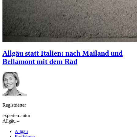
Allgäu statt Italien: nach Mailand und
Bellamont mit dem Rad
Registrierter
experten-autor
Allgäu –
Allgäu
Radfahren