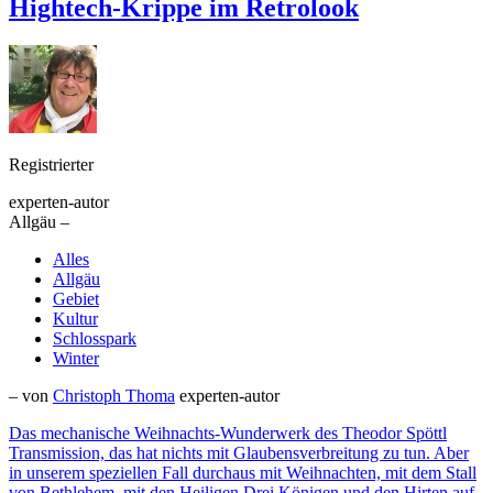
Hightech-Krippe im Retrolook
Registrierter
experten-autor
Allgäu –
Alles
Allgäu
Gebiet
Kultur
Schlosspark
Winter
– von
Christoph Thoma
experten-autor
Das mechanische Weihnachts-Wunderwerk des Theodor Spöttl
Transmission, das hat nichts mit Glaubensverbreitung zu tun. Aber
in unserem speziellen Fall durchaus mit Weihnachten, mit dem Stall
von Bethlehem, mit den Heiligen Drei Königen und den Hirten auf