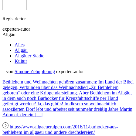
Registrierter
experten-autor
Allgäu –
Alles
Allgäu
Allgäuer Städte
Kultur
– von
Simone Zehnpfennig
experten-autor
Bethlehem und Weihnachten gehören zusammen: Im Land der Bibel
gelegen, verbunden über das Weihnachtslied „Zu Bethlehem
geboren“ oder eine Krippendarstellung. Aber Bethlehem im Allgäu,
in dem auch noch Barhocker für Kreuzfahrtschiffe per Hand
gefertigt werden? Ja, das gibt´s! In diesem so weihnachtlich
assoziierten Dorf lebt und arbeitet seit nunmehr dreißig Jahre Martin
Adomat, der ein […]
https://www.allgaeueralpen.com/2016/11/barhocker-aus-
bethlehem-im-allgaeu-und-andere-drechslereien/