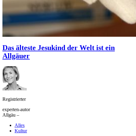
Das älteste Jesukind der Welt ist ein
Allgäuer
Registrierter
experten-autor
Allgäu –
Alles
Kultur